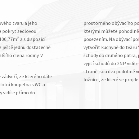
vého tvaru a jeho
prostorného obývacího pok
e pokryt sedlovou
kterými můžete pohodlně v
 100,77m
2
a s dispozicí
posezením. Na obývací pok
je ještě jednu dostatečně
vytvořit kuchyně do tvaru 
lšího člena rodiny. V
schody do druhého patra, 
vyjití schodů do 2NP vidít
straně jsou dva podobně v
 zádveří, ze kterého dále
ložnice, ze které se projde 
 dolní koupelna s WC a
y vidíte přímo do