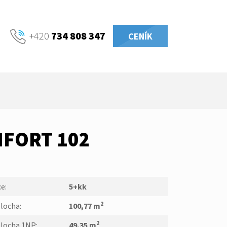
+420
734 808 347
CENÍK
FORT 102
e:
5+kk
2
locha:
100,77 m
2
plocha 1NP:
49,35 m