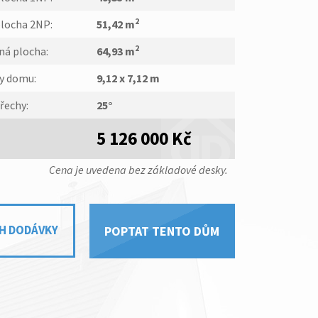
2
plocha 2NP:
51,42 m
2
ná plocha:
64,93 m
y domu:
9,12 x 7,12 m
řechy:
25°
5 126 000 Kč
Cena je uvedena bez základové desky.
H DODÁVKY
POPTAT TENTO DŮM