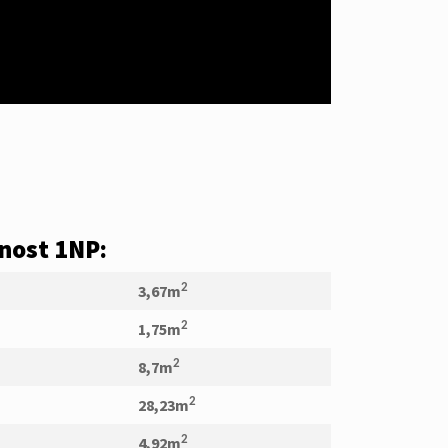
nost 1NP:
3,67m
2
1,75m
2
8,7m
2
28,23m
2
4,92m
2