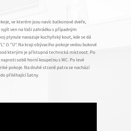
oje, ve kterém jsou navíc balkonové dveře,
yjít ven na Vaši zahrádku s případným
oj plynule navazuje kuchyňský kout, kde se dá
"L" či "U". Na kraji obývacího pokoje vedou bukové
pod kterými je přístupná technická místnost. Po
e naproti sobě horní koupelnu s WC. Po levé
elké pokoje. Na druhé straně patra se nachází
do přiléhající šatny.