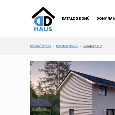
KATALOG DOMŮ
DOMY NA 
Úvodní strana
Katalog domů
Komfort 102