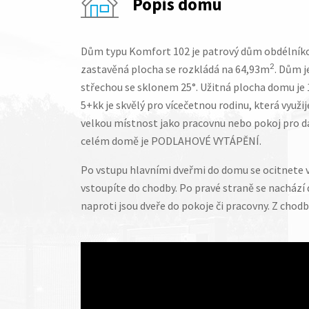
Popis domu
Dům typu Komfort 102 je patrový dům obdélníko
zastavěná plocha se rozkládá na 64,93m
2
. Dům j
střechou se sklonem 25°. Užitná plocha domu je
5+kk je skvělý pro vícečetnou rodinu, která využi
velkou místnost jako pracovnu nebo pokoj pro da
celém domě je PODLAHOVÉ VYTÁPĚNÍ.
Po vstupu hlavními dveřmi do domu se ocitnete v
vstoupíte do chodby. Po pravé straně se nachází
naproti jsou dveře do pokoje či pracovny. Z chodb