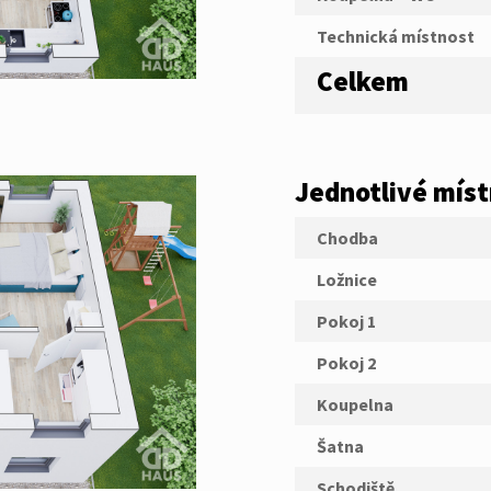
Technická místnost
Celkem
Jednotlivé míst
Chodba
Ložnice
Pokoj 1
Pokoj 2
Koupelna
Šatna
Schodiště