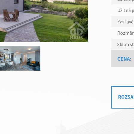
Užitná 
Zastavě
Rozměr
Sklon st
CENA:
ROZSA