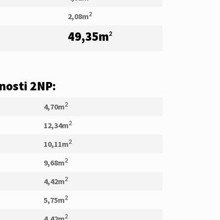
2,08m
2
49,35m
2
nosti 2NP:
4,70m
2
12,34m
2
10,11m
2
9,68m
2
4,42m
2
5,75m
2
4,42m
2