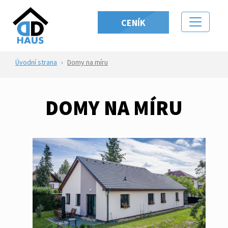
CENÍK
Úvodní strana
Domy na míru
DOMY NA MÍRU