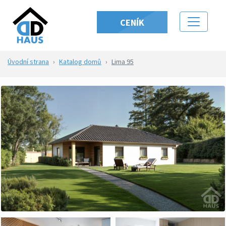
CENÍK
Úvodní strana
Katalog domů
Lima 95