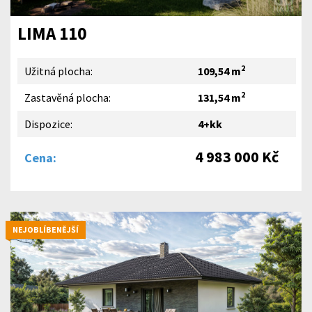
LIMA 110
2
Užitná plocha:
109,54 m
2
Zastavěná plocha:
131,54 m
Dispozice:
4+kk
4 983 000 Kč
Cena:
NEJOBLÍBENĚJŠÍ