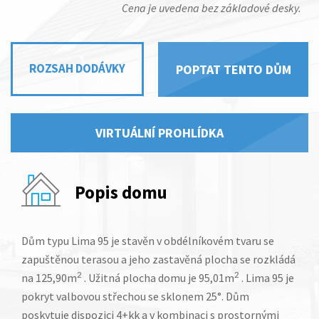
Cena je uvedena bez základové desky.
ROZSAH DODÁVKY
POPTAT TENTO DŮM
VIRTUÁLNÍ PROHLÍDKA
Popis domu
Dům typu Lima 95 je stavěn v obdélníkovém tvaru se
zapuštěnou terasou a jeho zastavěná plocha se rozkládá
na 125,90m
2
. Užitná plocha domu je 95,01m
2
. Lima 95 je
pokryt valbovou střechou se sklonem 25°. Dům
poskytuje dispozici 4+kk a v kombinaci s prostornými