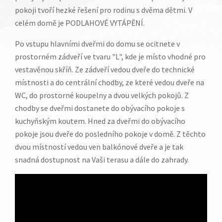
pokoji tvoří hezké řešení pro rodinu s dvěma dětmi. V
celém domě je PODLAHOVÉ VYTÁPĚNÍ.
Po vstupu hlavními dveřmi do domu se ocitnete v
prostorném zádveří ve tvaru "L", kde je místo vhodné pro
vestavěnou skříň. Ze zádveří vedou dveře do technické
místnosti a do centrální chodby, ze které vedou dveře na
WC, do prostorné koupelny a dvou velkých pokojů. Z
chodby se dveřmi dostanete do obývacího pokoje s
kuchyňským koutem. Hned za dveřmi do obývacího
pokoje jsou dveře do posledního pokoje v domě. Z těchto
dvou místností vedou ven balkónové dveře a je tak
snadná dostupnost na Vaši terasu a dále do zahrady.