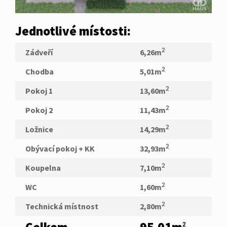
Jednotlivé místosti:
Zádveří
6,26m
2
Chodba
5,01m
2
Pokoj 1
13,60m
2
Pokoj 2
11,43m
2
Ložnice
14,29m
2
Obývací pokoj + KK
32,93m
2
Koupelna
7,10m
2
WC
1,60m
2
Technická místnost
2,80m
2
Celkem
95,01m
2