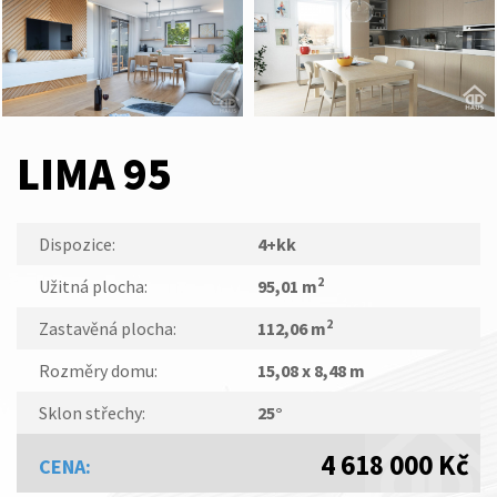
LIMA 95
Dispozice:
4+kk
2
Užitná plocha:
95,01 m
2
Zastavěná plocha:
112,06 m
Rozměry domu:
15,08 x 8,48 m
Sklon střechy:
25°
4 618 000 Kč
CENA: