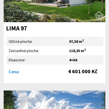
LIMA 97
2
Užitná plocha:
97,58 m
2
Zastavěná plocha:
118,35 m
Dispozice:
4+kk
4 601 000 Kč
Cena: