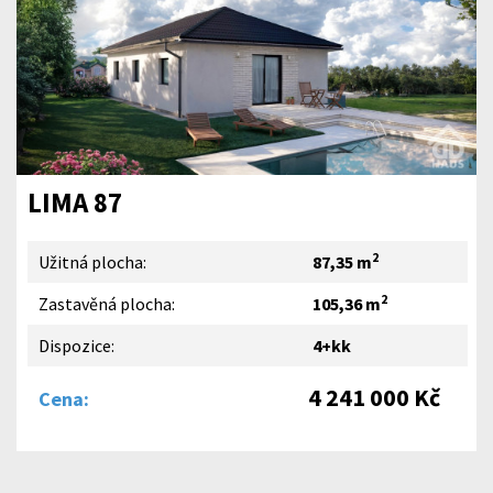
LIMA 87
2
Užitná plocha:
87,35 m
2
Zastavěná plocha:
105,36 m
Dispozice:
4+kk
4 241 000 Kč
Cena: