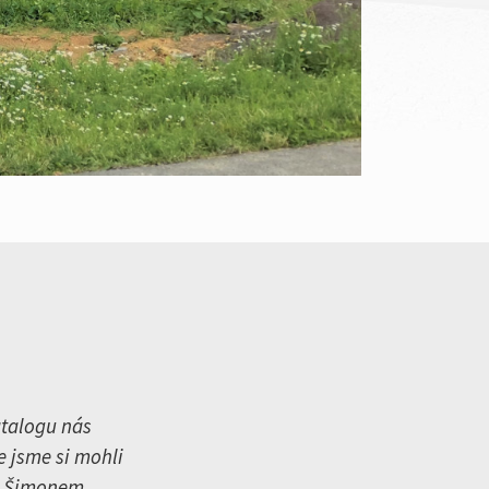
atalogu nás
 jsme si mohli
 i Šimonem