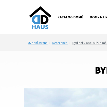
KATALOG DOMŮ
DOMY NA 
Úvodní strana
Reference
Bydlení v obci blízko mě
BY