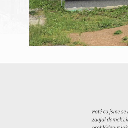
Poté co jsme se
zaujal domek Li
prohlédnout jak