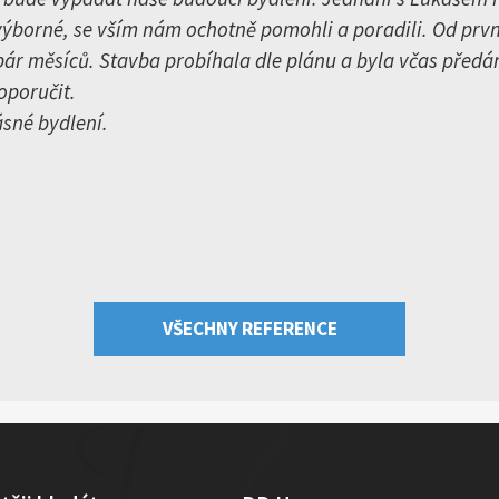
ýborné, se vším nám ochotně pomohli a poradili. Od prv
 pár měsíců. Stavba probíhala dle plánu a byla včas předá
oporučit.
sné bydlení.
VŠECHNY REFERENCE