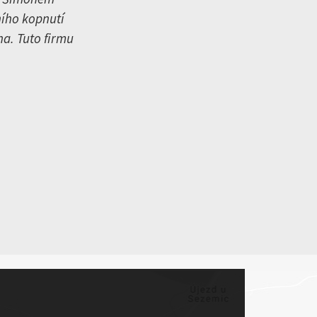
ního kopnutí
na. Tuto firmu