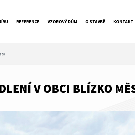
MÍRU
REFERENCE
VZOROVÝ DŮM
O STAVBĚ
KONTAKT
sta
DLENÍ V OBCI BLÍZKO MĚ