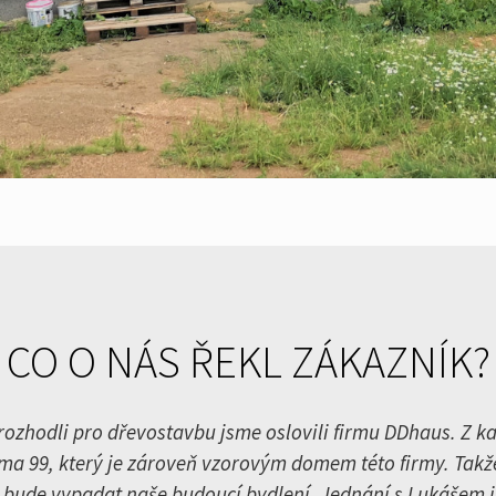
CO O NÁS ŘEKL ZÁKAZNÍK?
 rozhodli pro dřevostavbu jsme oslovili firmu DDhaus. Z k
ma 99, který je zároveň vzorovým domem této firmy. Takže
 bude vypadat naše budoucí bydlení. Jednání s Lukášem