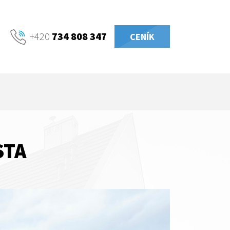
+420
734 808 347
CENÍK
STA