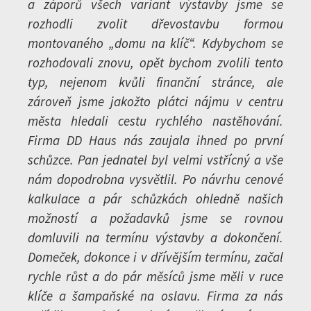
a záporů všech variant výstavby jsme se
rozhodli zvolit dřevostavbu formou
montovaného „domu na klíč“. Kdybychom se
rozhodovali znovu, opět bychom zvolili tento
typ, nejenom kvůli finanční stránce, ale
zároveň jsme jakožto plátci nájmu v centru
města hledali cestu rychlého nastěhování.
Firma DD Haus nás zaujala ihned po první
schůzce. Pan jednatel byl velmi vstřícný a vše
nám dopodrobna vysvětlil. Po návrhu cenové
kalkulace a pár schůzkách ohledně našich
možností a požadavků jsme se rovnou
domluvili na termínu výstavby a dokončení.
Domeček, dokonce i v dřívějším termínu, začal
rychle růst a do pár měsíců jsme měli v ruce
klíče a šampaňské na oslavu. Firma za nás