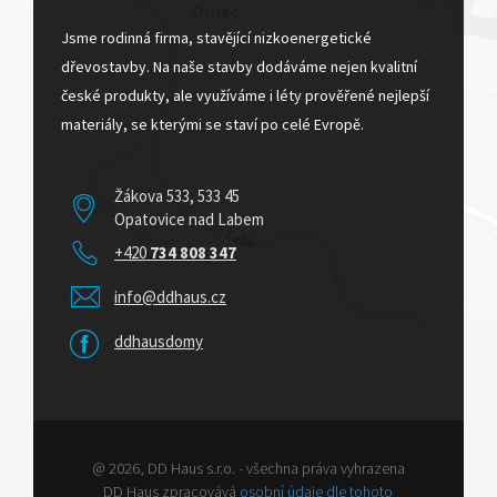
Jsme rodinná firma, stavějící nizkoenergetické
dřevostavby. Na naše stavby dodáváme nejen kvalitní
české produkty, ale využíváme i léty prověřené nejlepší
materiály, se kterými se staví po celé Evropě.
Žákova 533, 533 45
Opatovice nad Labem
+420
734 808 347
info@ddhaus.cz
ddhausdomy
@ 2026, DD Haus s.r.o. - všechna práva vyhrazena
DD Haus zpracovává
osobní údaje dle tohoto